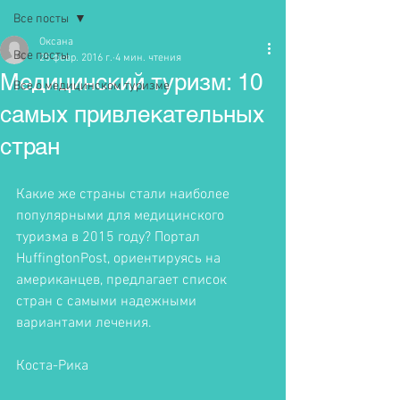
Все посты
Оксана
Все посты
25 февр. 2016 г.
4 мин. чтения
Медицинский туризм: 10
Все о медицинском туризме
самых привлекательных
стран
Какие же страны стали наиболее 
популярными для медицинского 
туризма в 2015 году? Портал 
HuffingtonPost, ориентируясь на 
американцев, предлагает список 
стран с самыми надежными 
вариантами лечения. 
Коста-Рика