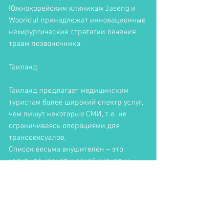
Южнокорейским клиникам Jaseng и 
Wooridul принадлежат инновационные 
нехирургические стратегии лечения 
травм позвоночника. 
Таиланд
Таиланд предлагает медицинским 
туристам более широкий спектр услуг, 
чем пишут некоторые СМИ, т.е. не 
ограничиваясь операциями для 
транссексуалов. 
Список весьма внушителен – это 
услуги по косметической хирургии, 
ортопедии, кардиологии, ЭКО и 
репродуктивной медицине, хирургии 
позвоночника и лечению рака. 
Несмотря на рост уровня жизни, 