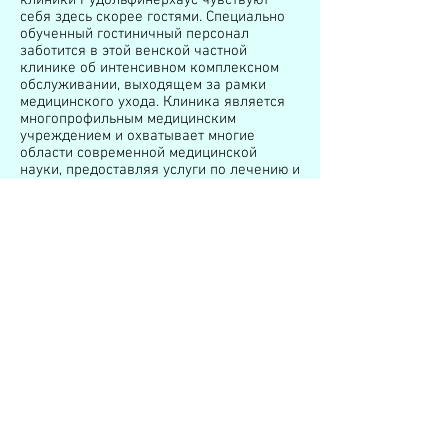
клиники Рудольфинерхаус чувствуют
себя здесь скорее гостями. Специально
обученный гостиничный персонал
заботится в этой венской частной
клинике об интенсивном комплексном
обслуживании, выходящем за рамки
медицинского ухода. Клиника является
многопрофильным медицинским
учреждением и охватывает многие
области современной медицинской
науки, предоставляя услуги по лечению и
диагностики.
Частная Клиника
Дёблинг