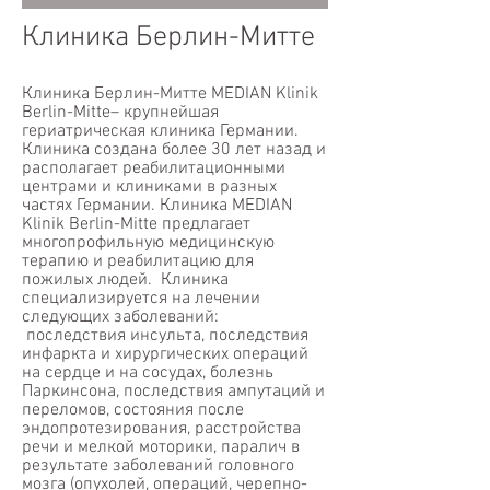
Клиника Берлин-Митте
Клиника Берлин-Митте MEDIAN Klinik
Berlin-Mitte– крупнейшая
гериатрическая клиника Германии.
Клиника создана более 30 лет назад и
располагает реабилитационными
центрами и клиниками в разных
частях Германии. Клиника MEDIAN
Klinik Berlin-Mitte предлагает
многопрофильную медицинскую
терапию и реабилитацию для
пожилых людей. Клиника
специализируется на лечении
следующих заболеваний:
последствия инсульта, последствия
инфаркта и хирургических операций
на сердце и на сосудах, болезнь
Паркинсона, последствия ампутаций и
переломов, состояния после
эндопротезирования, расстройства
речи и мелкой моторики, паралич в
результате заболеваний головного
мозга (опухолей, операций, черепно-