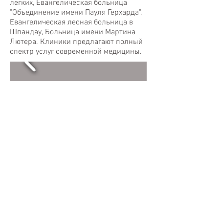
легких, Евангелическая больница
"Объединение имени Пауля Герхарда",
Евангелическая лесная больница в
Шпандау,
Больница имени Мартина
Лютера. Клиники предлагают полный
спектр услуг современной медицины.
Стоматологическая
частная клиника KU64
Спектр услуг частной
стоматологической клиники KU64 на