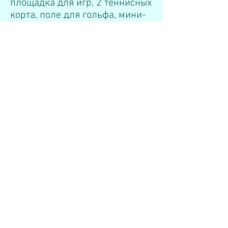
площадка для игр, 2 теннисных
корта, поле для гольфа, мини-
клуб для детей в летний
период.
Забронировать
отель
Чтобы оставить заявку на
проживание в данном отеле
, а
также оставить заявку на
необходимый вид услуг по
организации Вашего путешествия
к специалистам, имеющим
многолетний опыт в этой сфере.
Для этого необходимо заполнить и
отправить нижерасположенную
форму заявки, либо написать по
электронному адресу:
info@wellnesstravel.kz