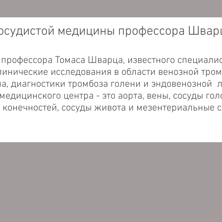
дистой
медицины профессора Швар
профессора Томаса Шварца, известного специалист
линические исследования в области венозной тро
а, диагностики тромбоза голени и эндовенозной л
едицинского центра - это аорта, вены, сосуды гол
ды конечностей, сосуды живота и мезентериальные