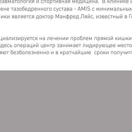
травматология и спортивная медицина. В клинике 
мене тазобедренного сустава - AMIS с минимальны
ники является доктор Манфред Ляйс, известный в 
циализируется на лечении проблем прямой кишки и
десь операций центр занимает лидирующее место
яют безболезненно и в кратчайшие сроки получит