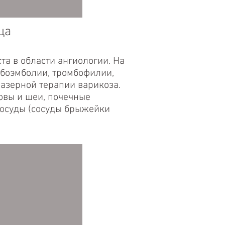
ца
а в области ангиологии. На
мбоэмболии, тромбофилии,
азерной терапии варикоза.
овы и шеи, почечные
 сосуды (сосуды брыжейки