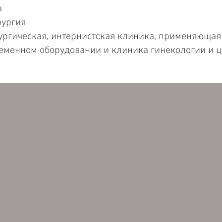
в
рургия
рургическая, интернистская клиника, применяюща
еменном оборудовании и клиника гинекологии и 