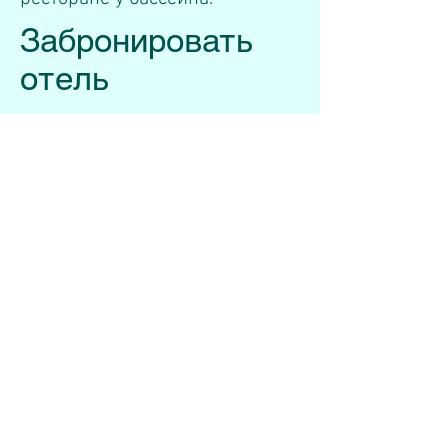
Забронировать
отель
Чтобы оставить заявку на
проживание в данном отеле
, а
также оставить заявку на
необходимый вид услуг по
организации Вашего путешествия
к специалистам, имеющим
многолетний опыт в этой сфере.
Для этого необходимо заполнить и
отправить нижерасположенную
форму заявки, либо написать по
электронному адресу:
info@wellnesstravel.kz
ФОРМА ЗАЯВКИ: