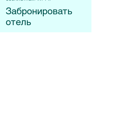
Забронировать
отель
Чтобы оставить заявку на
проживание в данном отеле
, а
также оставить заявку на
необходимый вид услуг по
организации Вашего путешествия
к специалистам, имеющим
многолетний опыт в этой сфере.
Для этого необходимо заполнить и
отправить нижерасположенную
форму заявки, либо написать по
электронному адресу:
info@wellnesstravel.kz
ФОРМА ЗАЯВКИ: