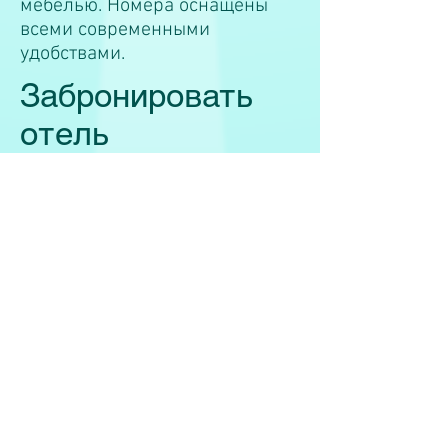
мебелью. Номера оснащены
всеми современными
удобствами.
Забронировать
отель
Чтобы оставить заявку на
проживание в данном отеле
, а
также оставить заявку на
необходимый вид услуг по
организации Вашего путешествия
к специалистам, имеющим
многолетний опыт в этой сфере.
Для этого необходимо заполнить и
отправить нижерасположенную
форму заявки, либо написать по
электронному адресу:
info@wellnesstravel.kz