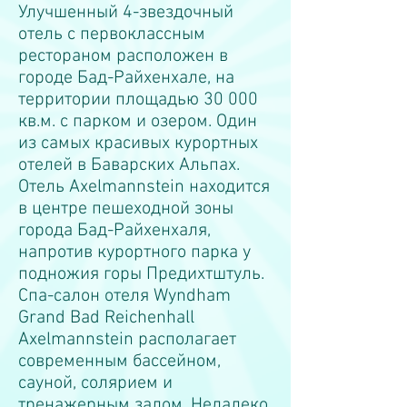
Улучшенный 4-звездочный
отель с первоклассным
рестораном расположен в
городе Бад-Райхенхале, на
территории площадью 30 000
кв.м. с парком и озером.
Один
из самых красивых курортных
отелей в Баварских Альпах.
Отель Axelmannstein находится
в центре пешеходной зоны
города Бад-Райхенхаля,
напротив курортного парка у
подножия горы Предихтштуль.
Спа-салон отеля Wyndham
Grand Bad Reichenhall
Axelmannstein располагает
современным бассейном,
сауной, солярием и
тренажерным залом. Недалеко